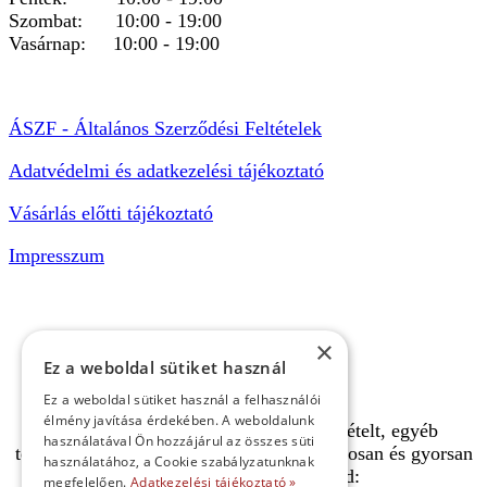
Szombat: 10:00 - 19:00
Vasárnap: 10:00 - 19:00
ÁSZF - Általános Szerződési Feltételek
Adatvédelmi és adatkezelési tájékoztató
Vásárlás előtti tájékoztató
Impresszum
×
Ez a weboldal sütiket használ
Ez a weboldal sütiket használ a felhasználói
élmény javítása érdekében. A weboldalunk
A pályafoglalást, gokartverseny részvételt, egyéb
használatával Ön hozzájárul az összes süti
termékeinket, szolgáltatásainkat biztonságosan és gyorsan
használatához, a Cookie szabályzatunknak
bankkártyával is kifizetheted:
megfelelően.
Adatkezelési tájékoztató »