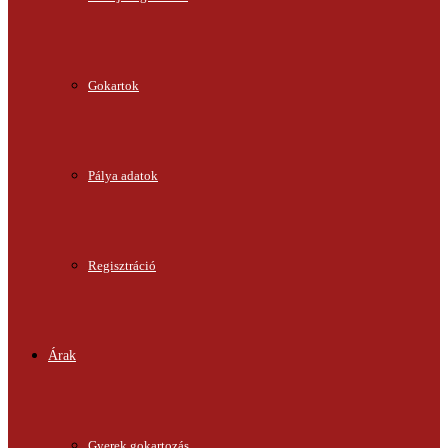
Gokartok
Pálya adatok
Regisztráció
Árak
Gyerek gokartozás