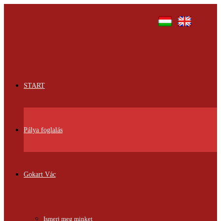
START
Pálya foglalás
Gokart Vác
Ismerj meg minket