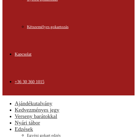
Kétszemélyes gokartozás
Kapcsolat
+36 30 360 1015
Ajándékutalvány
Kedvezményes jegy
Verseny barátokkal
Nyári tábor
Edzések
Egyéni gokart edzés