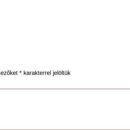
mezőket
*
karakterrel jelöltük