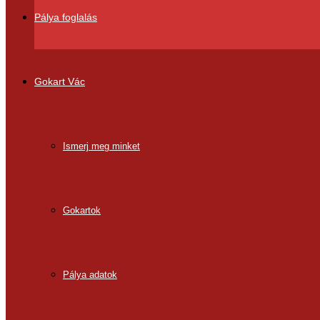
Pálya foglalás
Gokart Vác
Ismerj meg minket
Gokartok
Pálya adatok