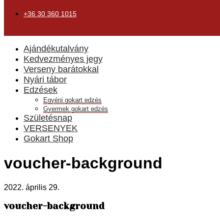
+36 30 360 1015
Ajándékutalvány
Kedvezményes jegy
Verseny barátokkal
Nyári tábor
Edzések
Egyéni gokart edzés
Gyermek gokart edzés
Születésnap
VERSENYEK
Gokart Shop
voucher-background
2022. április 29.
voucher-background