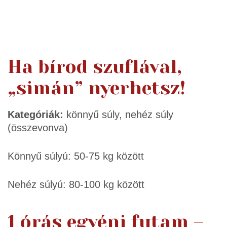
Ha bírod szuflával,
„simán” nyerhetsz!
Kategóriák:
könnyű súly, nehéz súly
(összevonva)
Könnyű súlyú: 50-75 kg között
Nehéz súlyú: 80-100 kg között
1 órás egyéni futam –