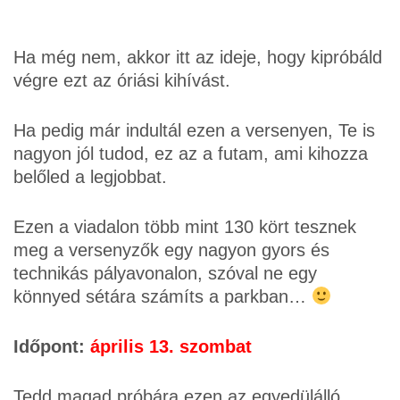
Ha még nem, akkor itt az ideje, hogy kipróbáld
végre ezt az óriási kihívást.
Ha pedig már indultál ezen a versenyen, Te is
nagyon jól tudod, ez az a futam, ami kihozza
belőled a legjobbat.
Ezen a viadalon több mint 130 kört tesznek
meg a versenyzők egy nagyon gyors és
technikás pályavonalon, szóval ne egy
könnyed sétára számíts a parkban…
Időpont:
április 13. szombat
Tedd magad próbára ezen az egyedülálló