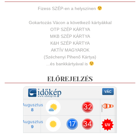
Fizess SZÉP-en a helyszínen
Gokartozás Vácon a következő kártyákkal
OTP SZÉP KÁRTYA
MKB SZÉP KÁRTYA
K&H SZÉP KÁRTYA
AKTÍV MAGYAROK
(Széchenyi Pihenő Kártya)
...és bankkártyával is
ELŐREJELZÉS