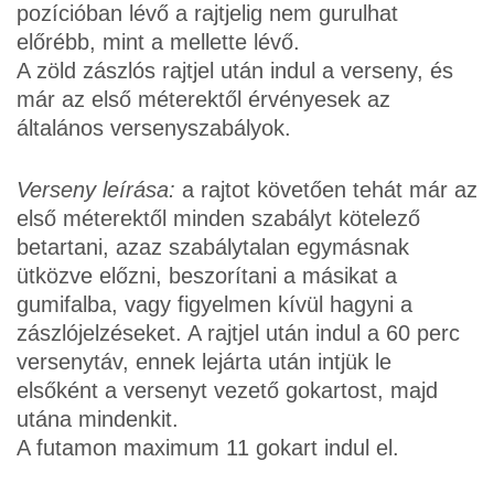
pozícióban lévő a rajtjelig nem gurulhat
előrébb, mint a mellette lévő.
A zöld zászlós rajtjel után indul a verseny, és
már az első méterektől érvényesek az
általános versenyszabályok.
Verseny leírása:
a rajtot követően tehát már az
első méterektől minden szabályt kötelező
betartani, azaz szabálytalan egymásnak
ütközve előzni, beszorítani a másikat a
gumifalba, vagy figyelmen kívül hagyni a
zászlójelzéseket. A rajtjel után indul a 60 perc
versenytáv, ennek lejárta után intjük le
elsőként a versenyt vezető gokartost, majd
utána mindenkit.
A futamon maximum 11 gokart indul el.