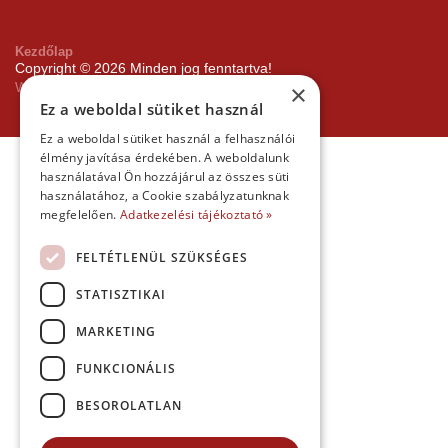
Kezdőlap
Copyright © 2026 Minden jog fenntartva!
Websiker Ügynökség - Richard27.hu Kft.
×
Ez a weboldal sütiket használ
Ez a weboldal sütiket használ a felhasználói
élmény javítása érdekében. A weboldalunk
használatával Ön hozzájárul az összes süti
használatához, a Cookie szabályzatunknak
megfelelően.
Adatkezelési tájékoztató »
FELTÉTLENÜL SZÜKSÉGES
STATISZTIKAI
MARKETING
FUNKCIONÁLIS
BESOROLATLAN