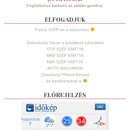
Foglaláshoz kattints az alábbi gombra:
ELFOGADJUK
Fizess SZÉP-en a helyszínen
Gokartozás Vácon a következő kártyákkal
OTP SZÉP KÁRTYA
MKB SZÉP KÁRTYA
K&H SZÉP KÁRTYA
AKTÍV MAGYAROK
(Széchenyi Pihenő Kártya)
...és bankkártyával is
ELŐREJELZÉS