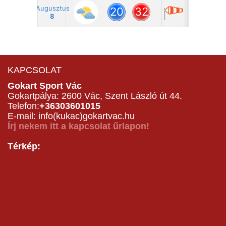
KAPCSOLAT
Gokart Sport Vác
Gokartpálya: 2600 Vác, Szent László út 44.
Telefon:
+36303601015
E-mail: info(kukac)gokartvac.hu
Írj nekem itt a kapcsolat űrlapon!
Térkép: