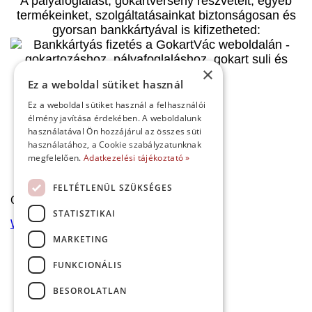
A pályafoglalást, gokartverseny részvételt, egyéb
termékeinket, szolgáltatásainkat biztonságosan és
gyorsan bankkártyával is kifizetheted:
×
Ez a weboldal sütiket használ
Ez a weboldal sütiket használ a felhasználói
élmény javítása érdekében. A weboldalunk
használatával Ön hozzájárul az összes süti
használatához, a Cookie szabályzatunknak
megfelelően.
Adatkezelési tájékoztató »
Kezdőlap
FELTÉTLENÜL SZÜKSÉGES
Copyright © 2026 Minden jog fenntartva!
STATISZTIKAI
Websiker Ügynökség - Richard27.hu Kft.
MARKETING
FUNKCIONÁLIS
BESOROLATLAN