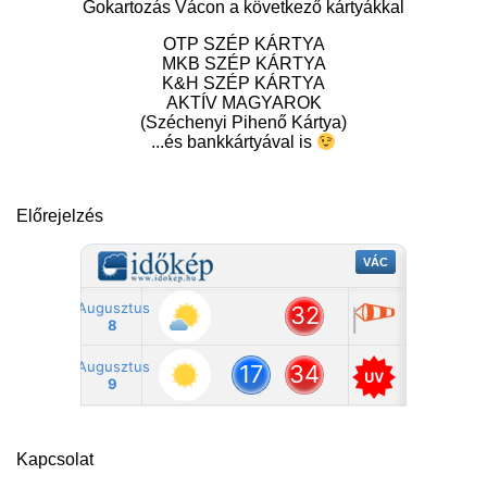
Gokartozás Vácon a következő kártyákkal
OTP SZÉP KÁRTYA
MKB SZÉP KÁRTYA
K&H SZÉP KÁRTYA
AKTÍV MAGYAROK
(Széchenyi Pihenő Kártya)
...és bankkártyával is
Előrejelzés
Kapcsolat