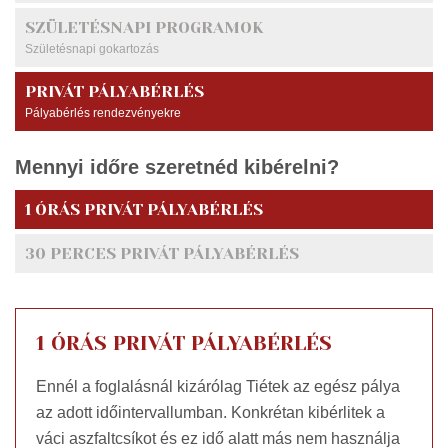
SZÜLETÉSNAPI PROGRAMOK
Születésnapi gokartozás
PRIVÁT PÁLYABÉRLÉS
Pályabérlés rendezvényekre
Mennyi időre szeretnéd kibérelni?
1 ÓRÁS PRIVÁT PÁLYABÉRLÉS
30 PERCES PRIVÁT PÁLYABÉRLÉS
1 ÓRÁS PRIVÁT PÁLYABÉRLÉS
Ennél a foglalásnál kizárólag Tiétek az egész pálya
az adott időintervallumban. Konkrétan kibérlitek a
váci aszfaltcsíkot és ez idő alatt más nem használja