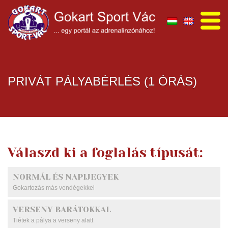
PRIVÁT PÁLYABÉRLÉS (1 ÓRÁS)
Válaszd ki a foglalás típusát:
NORMÁL ÉS NAPIJEGYEK
Gokartozás más vendégekkel
VERSENY BARÁTOKKAL
Tiétek a pálya a verseny alatt