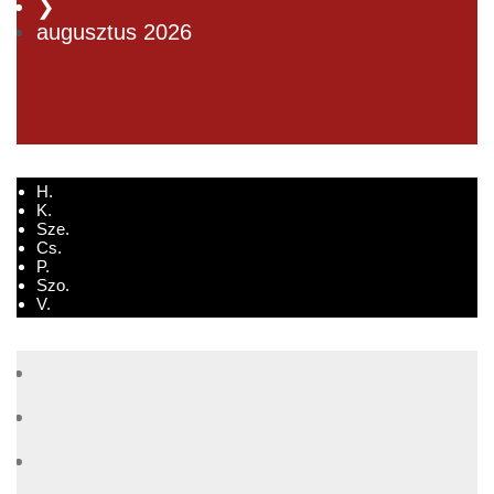
❯
augusztus
2026
H.
K.
Sze.
Cs.
P.
Szo.
V.