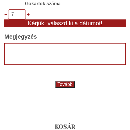
Gokartok száma
−
+
Kérjük, válaszd ki a dátumot!
Megjegyzés
Tovább
KOSÁR