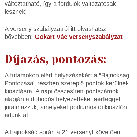
változtatható, így a fordulók változatosak
lesznek!
A verseny szabályzatról itt olvashatsz
bővebben:
Gokart Vác versenyszabályzat
Díjazás, pontozás:
A futamokon elért helyezésekért a “Bajnokság
Pontozása” részben szereplő pontok kerülnek
kiosztásra. A napi összesített pontszámok
alapján a dobogós helyezetteket
serleg
gel
jutalmazzuk, amelyeket pódiumos díjkiosztón
adunk át.
A bajnokság során a 21 versenyt követően