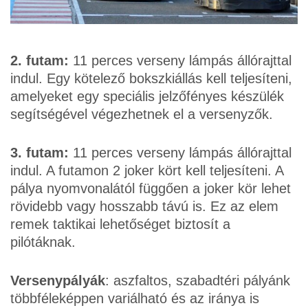
2. futam:
11 perces verseny lámpás állórajttal
indul. Egy kötelező bokszkiállás kell teljesíteni,
amelyeket egy speciális jelzőfényes készülék
segítségével végezhetnek el a versenyzők.
3. futam:
11 perces verseny lámpás állórajttal
indul. A futamon 2 joker kört kell teljesíteni. A
pálya nyomvonalától függően a joker kör lehet
rövidebb vagy hosszabb távú is. Ez az elem
remek taktikai lehetőséget biztosít a
pilótáknak.
Versenypályák
: aszfaltos, szabadtéri pályánk
többféleképpen variálható és az iránya is