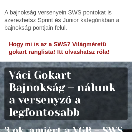
A bajnokság versenyein SWS pontokat is
szerezhetsz Sprint és Junior kategóriában a
bajnokság pontjain felül.
Hogy mi is az a SWS? Világméretű
gokart ranglista! Itt olvashatsz róla!
Váci Gokart
Bajnokság – nálunk
a versenyző a
legfontosabb
3 ok, amiért a VGB – SWS