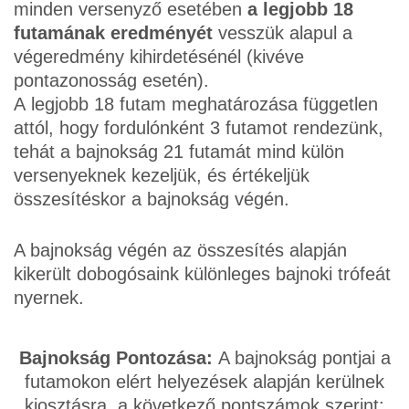
minden versenyző esetében
a legjobb 18
futamának eredményét
vesszük alapul a
végeredmény kihirdetésénél (kivéve
pontazonosság esetén).
A legjobb 18 futam meghatározása független
attól, hogy fordulónként 3 futamot rendezünk,
tehát a bajnokság 21 futamát mind külön
versenyeknek kezeljük, és értékeljük
összesítéskor a bajnokság végén.
A bajnokság végén az összesítés alapján
kikerült dobogósaink különleges bajnoki trófeát
nyernek.
Bajnokság Pontozása:
A bajnokság pontjai a
futamokon elért helyezések alapján kerülnek
kiosztásra, a következő pontszámok szerint: