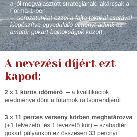
a jól megválasztott stratégiának, akárcsak a
Forma-1-ben
–
sorozatunkat ezzel a fajta taktikai csatával
kiegészítve egyedülálló élményt adunk az
amatőr gokart bajnokságok között
A nevezési díjért ezt
kapod:
2 x 1 körös időmérő
– a kvalifikációk
eredménye dönt a futamok rajtsorrendjéről
3 x 11 perces verseny körben meghatározva
(+1 felvezető, és 1 levezető kör) – szabadtéri
gokart pályánkon ez összesen 33 percnyi