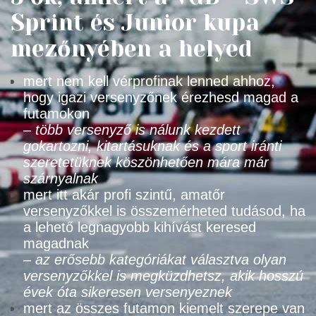
Sprint és Junior kupa
mezőnyében a helyed
mert nem kell vérprofinak lenned ahhoz,
hogy igazi versenyzőnek érezhesd magad a
futamokon
–
több versenyző is nálunk kezdett
gokartozni, kitartásuknak és a sport iránti
szeretetüknek köszönhetően mára már
szárnyalnak
mert itt akár profi szintű, amatőr
versenyzőkkel is összemérheted tudásod, ha
a lehető legnagyobb kihívást keresed
magadnak
–
az erősebb kategóriákat választva olyan
versenyzőkkel is megküzdhetsz, akik hosszú
évek óta sikeresen versenyeznek
mert az összes futamon kiemelt szerepe van