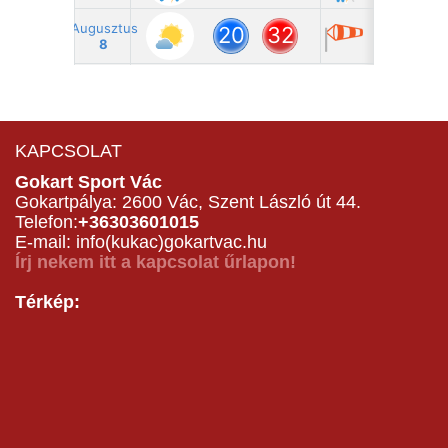
KAPCSOLAT
Gokart Sport Vác
Gokartpálya: 2600 Vác, Szent László út 44.
Telefon:
+36303601015
E-mail: info(kukac)gokartvac.hu
Írj nekem itt a kapcsolat űrlapon!
Térkép: